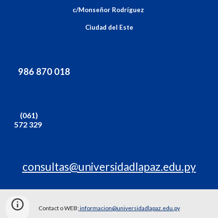
c/Monseñor Rodríguez
Ciudad del Este
986 870 018
(061)
572 329
consultas@universidadlapaz.edu.py
Contact o WEB:
informacion@universidadlapaz.edu.py