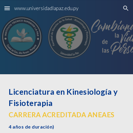
www.universidadlapaz.edu.py
Skip to main content
Skip to navigation
L
icenciatura en Kinesiología y
Fisioterapia
CARRERA ACREDITADA ANEAES
4 años de duración)