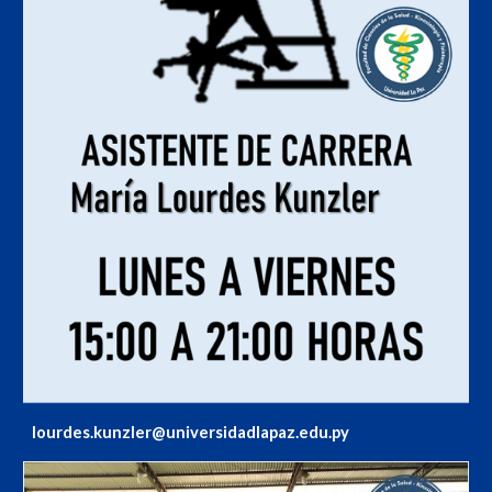
lourdes.kunzler@universidadlapaz.edu.py